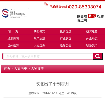
029-85393074
咨询服务热线：
国际
陕西省
投资
促进网
首 页
陕西概况
投资促进
投资服务
经济要闻
政策法规
产业状况
外企动态
境外投资
人文历史
通知公告
联系我们
>
>
首页
人文历史
人物故事
陕北出了个刘志丹
发布时间：2014-11-14 点击：
4119次