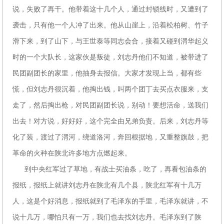
说，失败了再干。他带着这十几个人，通过封锁线时，又遭到了
袭击，只有他一个人冲了出来。他从山崖上，沿着松柏树、竹子
滑下来，到了山下，与王世泰等同志会合，接着又碰到渭华起义
时的一个大队长，这家伙是叛徒，刘志丹他们不知道，被带进了
民团副团长的家里，他抽身去报信。大家才发现上当，都有些
慌，但刘志丹很沉着，他掏出钱，叫两个团丁去买点衣服来，支
走了，然后掏出枪，对民团副团长说，别动！要想活命，送我们
出去！对方说，好好好，这个完全由兄弟负责。后来，刘志丹等
化了装，渡过了渭河，绕道洛河，奔回根据地，又重整旗鼓，把
革命的火种在陕北许多地方点燃起来。
到中央红军过了草地，有战士买油条，吃了，再看包油条的
报纸，报纸上就讲刘志丹在陕北有几个县，陕北红军有十几万
人，这是个好消息，报纸就到了毛泽东的手里，毛泽东就讲，不
说十几万，哪怕只有一万，我们也去找刘志丹。毛泽东到了陕