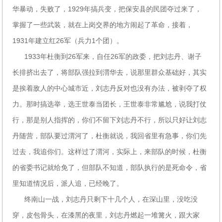
华暴动，失败了，1929年搞兵变，把保安县的民团夺过来了，
掌握了一些武装，就在上岗交界的地方闹起了革命，接着，
1931年建立红26军（兵力1个团）。
1933年杜衡到26军来，自任26军的政委，把刘志丹、谢子
长排挤出去了，将部队强拉到渭华去，说那里群众基础好，其实
是挨着敌人的中心城市近，刘志丹反对也没有办法，被剥夺了权
力。那时搞选举，选王世泰当团长，王世泰非常尴尬，说我打仗
行，那是别人指挥的，你们不留下刘志丹不行，所以只好让刘志
丹随营，部队要过渭河了，杜衡就说，我回省里有急事，你们先
过去，我追你们。这样过了渭河，实际上，来部队的时候，杜衡
的省委书记就给免了，但部队不知道，部队执行的是死命令，省
里知道情况后，派人追，已经晚了。
终南山一战，刘志丹只剩下十几个人，在深山里，没吃没
穿，皮包骨头，在漆黑的夜里，刘志丹燃起一堆篝火，跟大家