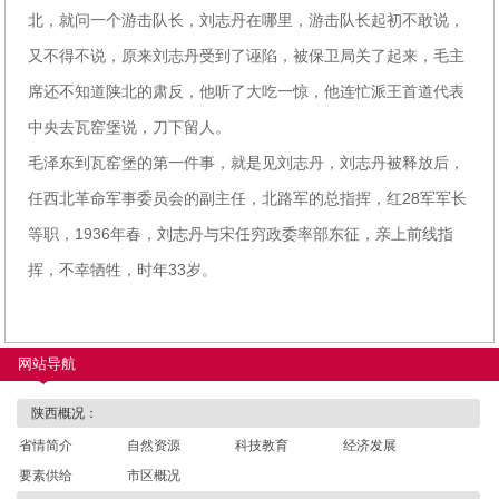
北，就问一个游击队长，刘志丹在哪里，游击队长起初不敢说，
又不得不说，原来刘志丹受到了诬陷，被保卫局关了起来，毛主
席还不知道陕北的肃反，他听了大吃一惊，他连忙派王首道代表
中央去瓦窑堡说，刀下留人。
毛泽东到瓦窑堡的第一件事，就是见刘志丹，刘志丹被释放后，
任西北革命军事委员会的副主任，北路军的总指挥，红28军军长
等职，1936年春，刘志丹与宋任穷政委率部东征，亲上前线指
挥，不幸牺牲，时年33岁。
网站导航
陕西概况：
省情简介
自然资源
科技教育
经济发展
要素供给
市区概况