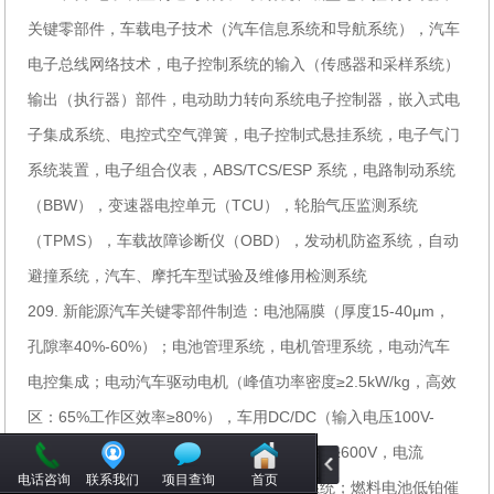
关键零部件，车载电子技术（汽车信息系统和导航系统），汽车
电子总线网络技术，电子控制系统的输入（传感器和采样系统）
输出（执行器）部件，电动助力转向系统电子控制器，嵌入式电
子集成系统、电控式空气弹簧，电子控制式悬挂系统，电子气门
系统装置，电子组合仪表，ABS/TCS/ESP 系统，电路制动系统
（BBW），变速器电控单元（TCU），轮胎气压监测系统
（TPMS），车载故障诊断仪（OBD），发动机防盗系统，自动
避撞系统，汽车、摩托车型试验及维修用检测系统
209. 新能源汽车关键零部件制造：电池隔膜（厚度15-40μm，
孔隙率40%-60%）；电池管理系统，电机管理系统，电动汽车
电控集成；电动汽车驱动电机（峰值功率密度≥2.5kW/kg，高效
区：65%工作区效率≥80%），车用DC/DC（输入电压100V-
400V），大功率电子器件（IGBT，电压等级≥600V，电流
电话咨询
联系我们
项目查询
首页
≥300A）；插电式混合动力机电耦合驱动系统；燃料电池低铂催