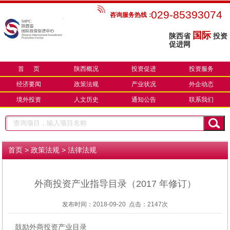
029-85393074
咨询服务热线：
国际
陕西省
投资
促进网
首 页
陕西概况
投资促进
投资服务
经济要闻
政策法规
产业状况
外企动态
境外投资
人文历史
通知公告
联系我们
>
>
首页
政策法规
法律法规
外商投资产业指导目录（2017 年修订）
发布时间：2018-09-20 点击：
2147次
鼓励外商投资产业目录