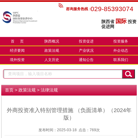
029-85393074
咨询服务热线：
国际
陕西省
投资
促进网
首 页
陕西概况
投资促进
投资服务
经济要闻
政策法规
产业状况
外企动态
境外投资
人文历史
通知公告
联系我们
>
>
首页
政策法规
法律法规
外商投资准入特别管理措施 （负面清单）（2024年
版）
发布时间：2025-03-18 点击：
769次