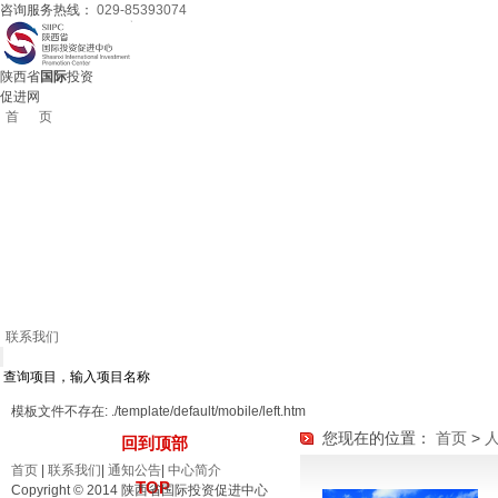
咨询服务热线：
029-85393074
陕西省
国际
投资
促进网
首 页
陕西概况
投资促进
投资服务
经济要闻
政策法规
产业状况
外企动态
境外投资
人文历史
通知公告
联系我们
模板文件不存在: ./template/default/mobile/left.htm
您现在的位置：
首页
>
回到顶部
首页
|
联系我们
|
通知公告
|
中心简介
TOP
Copyright © 2014 陕西省国际投资促进中心