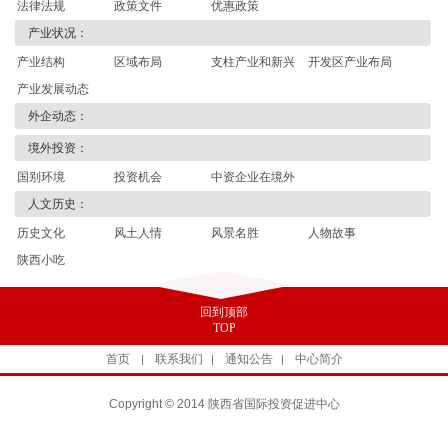
法律法规
政策文件
优惠政策
产业状况：
产业结构
区域布局
支柱产业和新兴
开发区产业布局
产业发展动态
产业
外企动态：
境外投资：
国别环境
投资机会
中资企业在境外
人文历史：
历史文化
风土人情
风景名胜
人物故事
陕西小吃
回到顶部
TOP
首页
联系我们
通知公告
中心简介
|
|
|
Copyright © 2014 陕西省国际投资促进中心