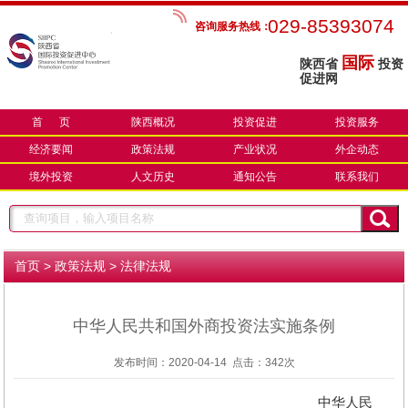
029-85393074
咨询服务热线：
国际
陕西省
投资
促进网
首 页
陕西概况
投资促进
投资服务
经济要闻
政策法规
产业状况
外企动态
境外投资
人文历史
通知公告
联系我们
>
>
首页
政策法规
法律法规
中华人民共和国外商投资法实施条例
发布时间：2020-04-14 点击：
342次
中华人民