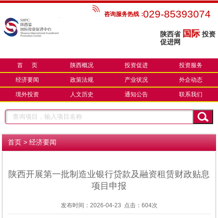
029-85393074
咨询服务热线：
国际
陕西省
投资
促进网
首 页
陕西概况
投资促进
投资服务
经济要闻
政策法规
产业状况
外企动态
境外投资
人文历史
通知公告
联系我们
>
首页
经济要闻
陕西开展第一批制造业银行贷款及融资租赁财政贴息
项目申报
发布时间：2026-04-23 点击：
604次