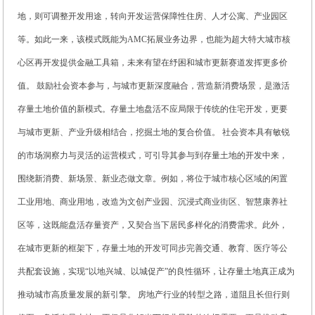
地，则可调整开发用途，转向开发运营保障性住房、人才公寓、产业园区
等。如此一来，该模式既能为AMC拓展业务边界，也能为超大特大城市核
心区再开发提供金融工具箱，未来有望在纾困和城市更新赛道发挥更多价
值。 鼓励社会资本参与，与城市更新深度融合，营造新消费场景，是激活
存量土地价值的新模式。存量土地盘活不应局限于传统的住宅开发，更要
与城市更新、产业升级相结合，挖掘土地的复合价值。 社会资本具有敏锐
的市场洞察力与灵活的运营模式，可引导其参与到存量土地的开发中来，
围绕新消费、新场景、新业态做文章。例如，将位于城市核心区域的闲置
工业用地、商业用地，改造为文创产业园、沉浸式商业街区、智慧康养社
区等，这既能盘活存量资产，又契合当下居民多样化的消费需求。此外，
在城市更新的框架下，存量土地的开发可同步完善交通、教育、医疗等公
共配套设施，实现“以地兴城、以城促产”的良性循环，让存量土地真正成为
推动城市高质量发展的新引擎。 房地产行业的转型之路，道阻且长但行则