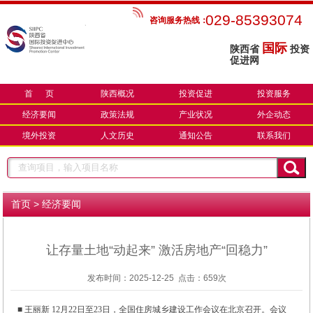
029-85393074
咨询服务热线：
国际
陕西省
投资
促进网
首 页
陕西概况
投资促进
投资服务
经济要闻
政策法规
产业状况
外企动态
境外投资
人文历史
通知公告
联系我们
>
首页
经济要闻
让存量土地“动起来” 激活房地产“回稳力”
发布时间：2025-12-25 点击：
659次
■ 王丽新 12月22日至23日，全国住房城乡建设工作会议在北京召开。会议