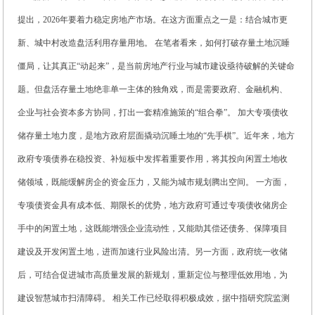
提出，2026年要着力稳定房地产市场。在这方面重点之一是：结合城市更
新、城中村改造盘活利用存量用地。 在笔者看来，如何打破存量土地沉睡
僵局，让其真正“动起来”，是当前房地产行业与城市建设亟待破解的关键命
题。但盘活存量土地绝非单一主体的独角戏，而是需要政府、金融机构、
企业与社会资本多方协同，打出一套精准施策的“组合拳”。 加大专项债收
储存量土地力度，是地方政府层面撬动沉睡土地的“先手棋”。近年来，地方
政府专项债券在稳投资、补短板中发挥着重要作用，将其投向闲置土地收
储领域，既能缓解房企的资金压力，又能为城市规划腾出空间。 一方面，
专项债资金具有成本低、期限长的优势，地方政府可通过专项债收储房企
手中的闲置土地，这既能增强企业流动性，又能助其偿还债务、保障项目
建设及开发闲置土地，进而加速行业风险出清。另一方面，政府统一收储
后，可结合促进城市高质量发展的新规划，重新定位与整理低效用地，为
建设智慧城市扫清障碍。 相关工作已经取得积极成效，据中指研究院监测