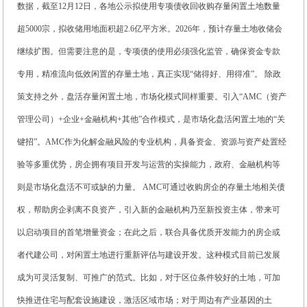
数据，截至12月12日，各地公示拟使用专项债收回收购存量闲置土地数量
超5000宗，拟收储用地面积超2.6亿平方米。2026年，预计存量土地收储会
继续扩围。但需要注意的是，专项债的使用必须强化监管，确保资金专款
专用，精准流向低效闲置的存量土地，真正实现“储得好、用得准”。 除政
策支持之外，盘活存量闲置土地，市场化模式同样重要。引入“AMC（资产
管理公司）+企业+金融机构+其他”合作模式，是市场化盘活闲置土地的“关
键招”。AMC作为化解金融风险的专业机构，具备资金、资源与资产处置经
验等多重优势，房企拥有项目开发与运营的实操能力，政府、金融机构等
则是市场化盘活不可或缺的力量。 AMC可通过收购房企的存量土地相关债
权，帮助房企剥离不良资产，引入新的金融机构乃至新投资主体，带来可
以启动项目的首笔增量资金；在此之后，联合具备优质开发能力的房企或
者代建公司，对闲置土地进行重新评估与建设开发。这种模式目前已发展
成为可灵活复制、可推广的范式。比如，对于区位条件较好的土地，可加
快推进住宅与配套设施建设，激活区域市场；对于周边有产业基因的土